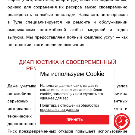
однако для сохранения их ресурса важно своевременно
реагировать на любые неполадки. Наша сеть автосервисов
в Туле специализируется на ремонте и обслуживании
американских автомобилей любых моделей и годов
выпуска. Мы предоставляем полный комплекс услуг — как
по гарантии, так и после ее окончания.
ДИАГНОСТИКА И СВОЕВРЕМЕННЫЙ
РЕМОНТ — ЗАЛОГ ЭКОНОМИИ
Мы используем Cookie
Используя данный сайт, вы даете
Даже учитывая продуманную конструкцию, ресурс узлов
согласие на использование файлов
автомобиля Шевроле ограничен. Частая причина
cookie, помогающих нам сделать его
удобнее для вас.
серьезных поломок — нарушение регламентных
Политика в отношении обработки
интервалов ТО. Своевременная замена расходников и
персональных данных
технических жидкостей — лучшая профилактика
ПРИНЯТЬ
дорогостоящего ремонта двигателя и других агрегатов.
Риск преждевременных отказов повышает использование