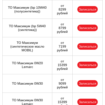
от
ТО Максимум (bp 10W40
8299
Записаться
(полусинтетика))
рублей
от
ТО Максимум (bp 5W40
8799
Записаться
(синтетика))
рублей
ТО Максимум
от
(cинтетическое масло
7199
Записаться
MOBIL)
рублей
от
ТО Максимум 0W20
15399
Записаться
Lemarc
рублей
от
ТО Максимум 0W30
9099
Записаться
рублей
от
ТО Максимум 0W30
15399
Записаться
Lemarc