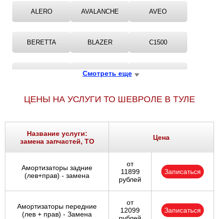
ALERO
AVALANCHE
AVEO
BERETTA
BLAZER
C1500
C2500
Смотреть еще
C3500
CAMARO
ЦЕНЫ НА УСЛУГИ ТО ШЕВРОЛЕ В ТУЛЕ
CAPRICE
CAPTIVA
CAVALIER
Название услуги:
CHEVROLET
COBALT
CORSA
Цена
замена запчастей, ТО
от
CORSICA
CORVETTE
CRUZE
Амортизаторы задние
11899
Записаться
(лев+прав) - замена
рублей
EPICA
EQUINOX
EVANDA
от
Амортизаторы передние
12099
Записаться
(лев + прав) - Замена
рублей