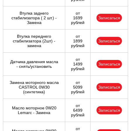
IMPALA
K2500
KALOS
Втулка заднего
от
стабилизатора ( 2 шт.) -
1699
Записаться
Замена
рублей
LACETTI
LANOS
LUMINA
Втулка переднего
от
стабилизатора (2шт) -
1899
Записаться
MATIZ
MW
NIVA
замена
рублей
от
NUBIRA
ORLANDO
REZZO
Датчика давления масла
1499
Записаться
- снять/установить
рублей
S10
SILVERADO
SPARK
Замена моторного масла
от
CASTROL 0W30
5099
Записаться
(синтетика)
рублей
SUBURBAN
TAHOE
TRACKER
от
Масло моторное 0W20
6499
Записаться
Lemarc - Замена
рублей
TRAILBLAZER
TRANS
VENTURE
от