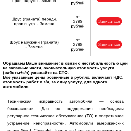
прав, наружн.- Замена
рублей
от
Шрус (граната) передн.
3799
Записаться
прав.внутр. - Замена
рублей
от
Шрус наружний (граната)
3799
Записаться
- Замена
рублей
Обращаем Ваше внимание: в связи с нестабильностью цен
на запасные части, окончательную стоимость услуги
(работы+з/ч) узнавайте на СТО.
Все указанные цены розничные в рублях, включают НДС,
стоимость работ и з/ч, за одну услугу, для одного
автомобиля.
Техническая исправность автомобиля — основа
безопасности. Для ее поддержания необходимы
регулярное техническое обслуживание (ТО) и оперативное
устранение неисправностей. Автомобили американских
марок (Ford, Chevrolet, Jeep и др.) славятся надежностью,